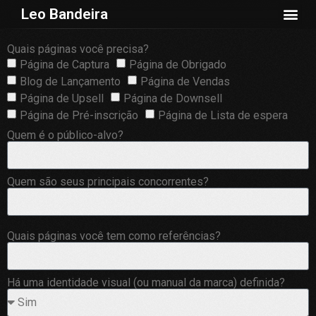
Leo Bandeira
Quais páginas você precisa?
Página de Captura
Página de Obrigado
Blog de Lançamento
Página de Vendas
Página de Upsell
Página de Downsell
Página de Pré-inscrição
Página de Lista de espera
Quem é o público-alvo?
Quem são seus principais concorrentes?
Quais páginas você tem como referências?
Há uma identidade visual (ou manual da marca) definida?